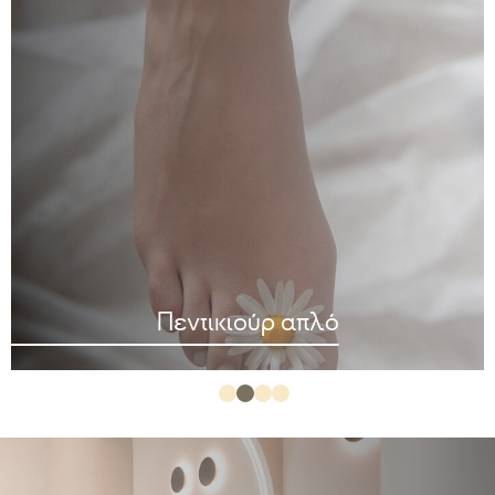
Τεχνητά νύχια (φόρμα)
Πεντικιούρ απλό